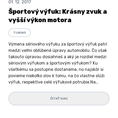
01. 12. 2017
Športový výfuk: Krásny zvuk a
vyšší výkon motora
TUNING
Výmena sériového výfuku za športový výfuk patrí
medzi veľmi obľúbené úpravy automobilu. Čo však
takouto úpravou dosiahneš a aký je rozdiel medzi
sériovým výfukom a športovým výfukom? Ku
všetkému sa postupne dostaneme, no najskôr si
povieme niekoľko slov k tomu, na čo vlastne slúži
výfuk, respektíve celé výfukové potrubie.Na…
ČÍTAŤ VIAC