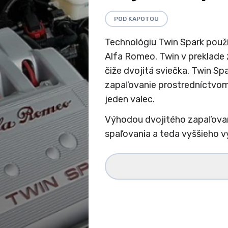
POD KAPOTOU
Technológiu Twin Spark použ
Alfa Romeo. Twin v preklade 
čiže dvojitá sviečka. Twin Sp
zapaľovanie prostredníctvom
jeden valec.
Výhodou dvojitého zapaľovan
spaľovania a teda vyššieho vý