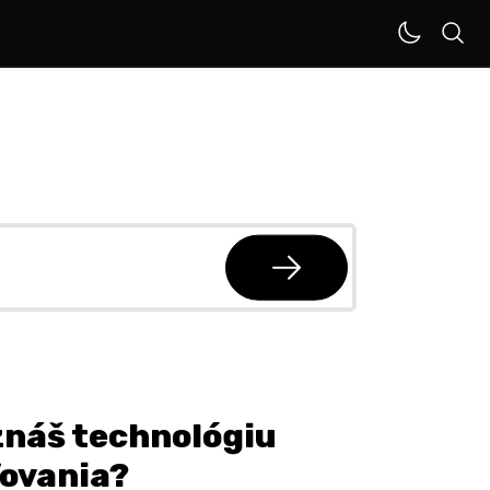
znáš technológiu
ľovania?