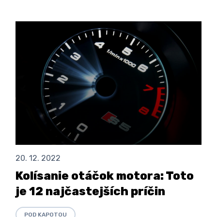
20. 12. 2022
Kolísanie otáčok motora: Toto
je 12 najčastejších príčin
POD KAPOTOU