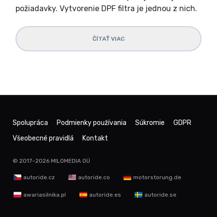
požiadavky. Vytvorenie DPF filtra je jednou z nich.
ČÍTAŤ VIAC
Spolupráca
Podmienky používania
Súkromie
GDPR
Všeobecné pravidlá
Kontakt
© 2017–2026
MILOMEDIA OÜ
autoride.cz
autoride.co
motorstorung.de
awariasilnika.pl
autoride.es
autoride.se