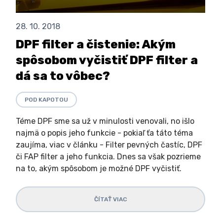
28. 10. 2018
DPF filter a čistenie: Akým
spôsobom vyčistiť DPF filter a
dá sa to vôbec?
POD KAPOTOU
Téme DPF sme sa už v minulosti venovali, no išlo
najmä o popis jeho funkcie - pokiaľ ťa táto téma
zaujíma, viac v článku - Filter pevných častíc, DPF
či FAP filter a jeho funkcia. Dnes sa však pozrieme
na to, akým spôsobom je možné DPF vyčistiť.
ČÍTAŤ VIAC