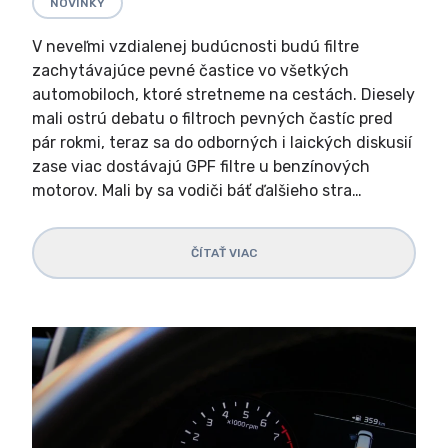
NOVINKY
V neveľmi vzdialenej budúcnosti budú filtre
zachytávajúce pevné častice vo všetkých
automobiloch, ktoré stretneme na cestách. Diesely
mali ostrú debatu o filtroch pevných častíc pred
pár rokmi, teraz sa do odborných i laických diskusií
zase viac dostávajú GPF filtre u benzínových
motorov. Mali by sa vodiči báť ďalšieho stra…
ČÍTAŤ VIAC