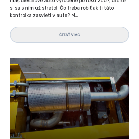
máš dieselové auto vyrobené po roku 2007, určite
si sa s ním už stretol. Čo treba robiť ak ti táto
kontrolka zasvieti v aute? M…
ČÍTAŤ VIAC