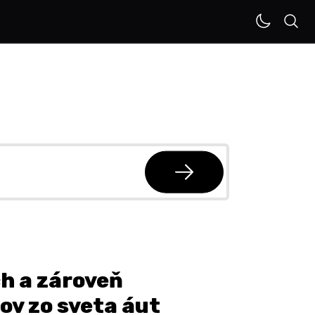
h a zároveň
ov zo sveta áut