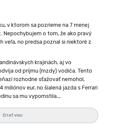
nku, v ktorom sa pozrieme na 7 menej
. Nepochybujem o tom, že ako pravý
 veľa, no predsa poznal si niektoré z
ndinávskych krajinách, aj vo
odvíja od príjmu (mzdy) vodiča. Tento
eňazí rozhodne sťažovať nemohol,
 miliónov eur, no šialená jazda s Ferrari
edinu sa mu vypomstila.…
ČÍTAŤ VIAC