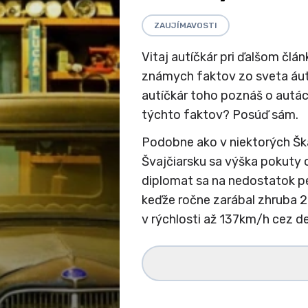
ZAUJÍMAVOSTI
Vitaj autíčkár pri ďalšom člá
známych faktov zo sveta áut
autíčkár toho poznáš o autách
týchto faktov? Posúď sám.
Podobne ako v niektorých Ška
Švajčiarsku sa výška pokuty 
diplomat sa na nedostatok p
keďže ročne zarábal zhruba 24
v rýchlosti až 137km/h cez d